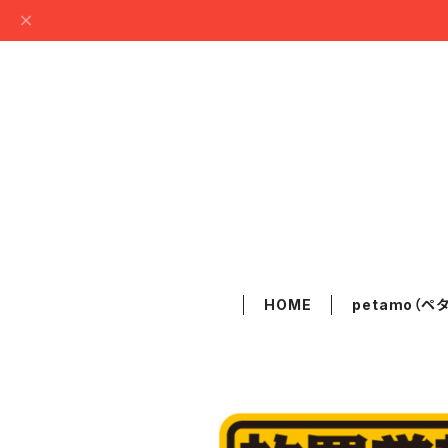
HOME
petamo（ペ