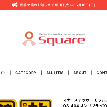
夏季休業のお知らせ：8月11日(火)~08月16日(日)
タモ）
CATEGORY
ALL ITEM
ABOUT
CON
マナーステッカー モラル
OS-404 オンサプライ(On