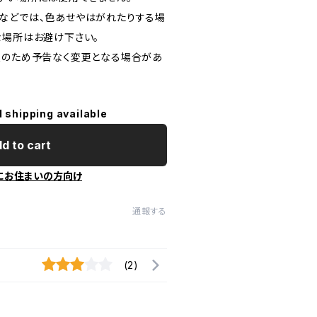
などでは、色あせやはがれたりする場
な場所はお避け下さい。
良のため予告なく変更となる場合があ
l shipping available
d to cart
にお住まいの方向け
通報する
(2)