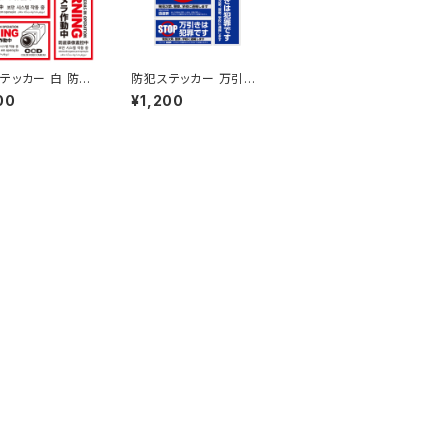
テッカー 白 防犯
防犯ステッカー 万引防
作動中 多言語対
止01-万引は犯罪です-
00
¥1,200
-198 オンサプラ
OS-188 オンサプライ
 SUPPLY)
(On SUPPLY)