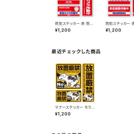
防犯ステッカー 赤 防犯
防犯ステッカー 
カメラ作動中 OS-181
装置作動中 OS-
¥1,200
¥1,200
オンサプライ(On SUP
オンサプライ(On
PLY)
PLY)
最近チェックした商品
マナーステッカー モラル
ステッカー 橙 犬のフン
¥1,200
放置厳禁 OS-404 オ
ンサプライ(On SUPPL
Y)