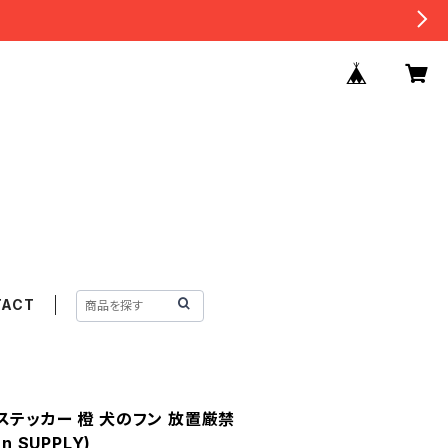
TACT
ステッカー 橙 犬のフン 放置厳禁
 SUPPLY)