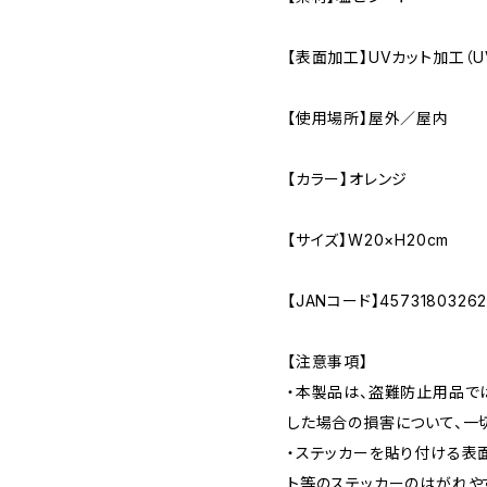
【表面加工】UVカット加工（
【使用場所】屋外／屋内
【カラー】オレンジ
【サイズ】W20×H20cm
【JANコード】45731803262
【注意事項】
・本製品は、盗難防止用品で
した場合の損害について、一
・ステッカーを貼り付ける表
ト等のステッカーのはがれや