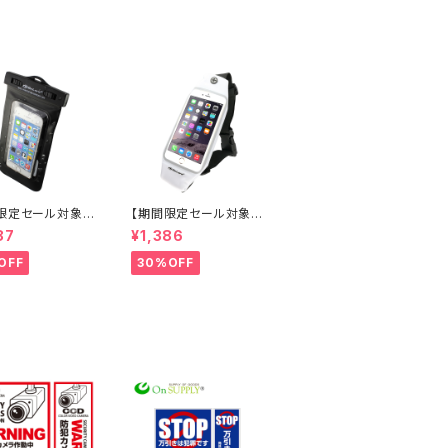
限定セール対象
【期間限定セール対象
マートフォン向け
品】防水ポーチ 防水ケ
87
¥1,386
ス (OS-021)
ース スマホ ウエストポ
チまでのスマート
ーチ 5.5インチ (OS-0
OFF
30%OFF
 イヤホンジャック
29W)白 オンロード(O
ップ 腕バンド付き
nLord)
プロック式 海やプ
お風呂でも使える
イテム オンロー
Lord)