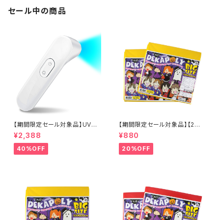
セール中の商品
【期間限定セール対象品】UVハ
【期間限定セール対象品】【2枚
ンディー除菌ランプ スマホ除菌
入り×2セット】大カラーポリ袋
¥2,388
¥880
マスク除菌 感染対策 ウイルス
(大ゴミ袋) 200cm×100cm 収
対策 紫外線除菌器 乾電池式 O
納に イベントに 仮装の衣装作
40%OFF
20%OFF
L-219W オンロード(OnLord)
成 発表会やおゆうぎ 学園 祭や
応援の横断幕 防災グッズ 災害
グッズ 『デカポリ (OS-286Y)
イエロー』