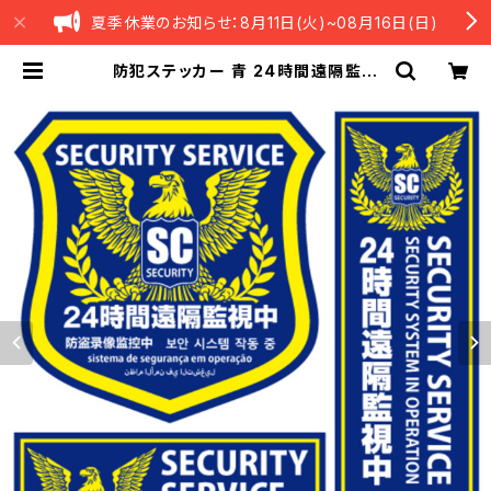
夏季休業のお知らせ：8月11日(火)~08月16日(日)
防犯ステッカー 青 24時間遠隔監視
中 多言語対応 OS-196 オンサプラ
イ(On SUPPLY) | petamo｜hani
n 正規販売代理店OnSQUARE（公式
｜オンスクエア販売サイト）