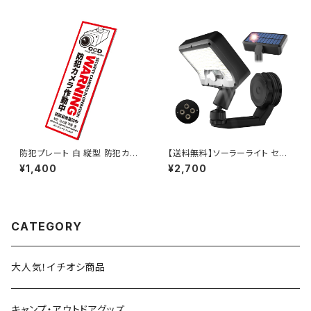
リ）
(On SUPPLY)
防犯プレート 白 縦型 防犯カメ
【送料無料】ソーラーライト セン
ラ作動中 多言語対応 OS-292
サーライト 屋外 IP65防水 人感
¥1,400
¥2,700
オンサプライ(On SUPPLY)
センサー 磁石 360度調整ライ
ト 3モード USB充電可 92LED
玄関 駐車場 停電 防災対応 OL
-341MS オンロード(OnLord)
CATEGORY
大人気！イチオシ商品
キャンプ・アウトドアグッズ