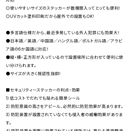
◎使いやすいサイズのステッカーが数種類入ってとっても便利！
◎UVカット塗料印刷だから屋外での設置もOK!
●多言語仕様だから、最近多発している外人犯罪にも効果大！
●日本語／英語／中国語／ハングル語／ポルトガル語／アラビ
ア語の6か国語に対応！
●縦・横・正方形が入っているので設置場所に合わせて便利に使
い分けられます。
●サイズが大きく視認性抜群！
■セキュリティーステッカーの利点・効果
1）低コストでだれでも貼れる簡単シール
2）防犯意識の高さをアピール、必然的に防犯効果が高まります。
3）防犯装置が設置されていなくても侵入者の威嚇効果がありま
す。
4）防犯装置を実際に設置されている場所では、更なる意欲撃退