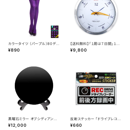
カラータイツ （パープル）80デニ
【送料無料】「１周は７日間」１週
ール 5万足の販売実績 41色 パ
間を「見える化」した掛け時計｜
¥890
¥9,800
ーティ コスプレ 仮装 イベントに
今日は何曜日 OL-701 OnLor
最適 (OA-434E) グロッシー(G
d(オンロード)
lossy)
黒曜石ミラー オブシディアンペ
反射ステッカー 「ドライブレコー
ンタクルミラー スタンド付 Eタイ
ダー 前後方録画中」 白 煽り運
¥12,000
¥660
プ AK-108E Amuleri（アミュレ
転抑止 OS-441 オンサプライ