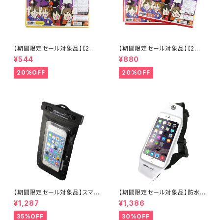
【期間限定セール対象品】【2枚
【期間限定セール対象品】【2枚
入】特大カラーポリ袋 (大ゴミ
入り×2セット】大カラーポリ袋
¥544
¥880
袋) 200cm×100cm 収納に イ
(大ゴミ袋) 200cm×100cm 収
ベントに 仮装の衣装作成 発表
納に イベントに 仮装の衣装作
20%OFF
20%OFF
会やおゆうぎ 学園祭や応援の横
成 発表会やおゆうぎ 学園 祭や
断幕に 防災グッズ 災害グッズ
応援の横断幕 防災グッズ 災害
『デカポリ (OS-286Y) イエロ
グッズ 『デカポリ (OS-286R)
ー』
レッド』
【期間限定セール対象品】スマー
【期間限定セール対象品】防水ポ
トフォン向け 防水ケース (OS-0
ーチ 防水ケース スマホ ウエス
¥1,287
¥1,386
21) 5インチまでのスマートフォ
トポーチ 5.5インチ (OS-029
ン イヤホンジャック ストラップ
W)白 オンロード(OnLord)
35%OFF
30%OFF