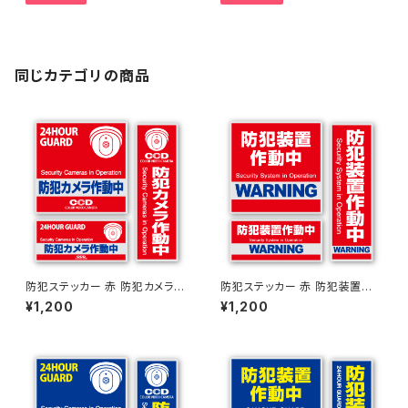
腕バンド付き クリップロック式
海やプール、お風呂でも使える
防水アイテム オンロード(OnLo
rd)
同じカテゴリの商品
防犯ステッカー 赤 防犯カメラ作
防犯ステッカー 赤 防犯装置作
動中 OS-181 オンサプライ(On
動中 OS-180 オンサプライ(On
¥1,200
¥1,200
SUPPLY)
SUPPLY)