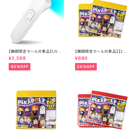
【期間限定セール対象品】UVハ
【期間限定セール対象品】【2枚
ンディー除菌ランプ スマホ除菌
入り×2セット】大カラーポリ袋
¥2,388
¥880
マスク除菌 感染対策 ウイルス
(大ゴミ袋) 200cm×100cm 収
対策 紫外線除菌器 乾電池式 O
納に イベントに 仮装の衣装作
40%OFF
20%OFF
L-219W オンロード(OnLord)
成 発表会やおゆうぎ 学園 祭や
応援の横断幕 防災グッズ 災害
グッズ 『デカポリ (OS-286Y)
イエロー』