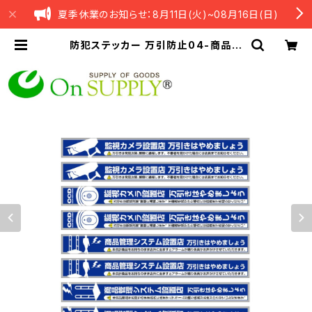
夏季休業のお知らせ：8月11日(火)~08月16日(日)
防犯ステッカー 万引防止04-商品管
理システム設置店- OS-191 オンサプ
ライ(On SUPPLY) | petamo｜ha
nin 正規販売代理店OnSQUARE
（公式｜オンスクエア販売サイト）