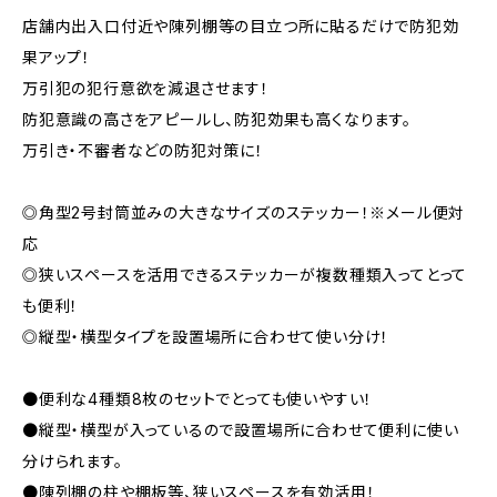
店舗内出入口付近や陳列棚等の目立つ所に貼るだけで防犯効
果アップ！
万引犯の犯行意欲を減退させます！
防犯意識の高さをアピールし、防犯効果も高くなります。
万引き・不審者などの防犯対策に！
◎角型2号封筒並みの大きなサイズのステッカー！※メール便対
応
◎狭いスペースを活用できるステッカーが複数種類入ってとって
も便利！
◎縦型・横型タイプを設置場所に合わせて使い分け！
●便利な4種類8枚のセットでとっても使いやすい！
●縦型・横型が入っているので設置場所に合わせて便利に使い
分けられます。
●陳列棚の柱や棚板等、狭いスペースを有効活用！