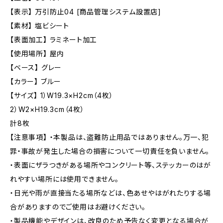
【表示】 万引防止04 [商品管理システム設置店]
【素材】 塩ビシート
【表面加工】 ラミネート加工
【使用場所】 屋内
【ベース】 グレー
【カラー】 ブルー
【サイズ】 1）W19.3×H2cm（4枚）
2）W2×H19.3cm（4枚）
計8枚
【注意事項】 ・本製品は、盗難防止用品ではありません。万一、犯
罪・事故が発生した場合の損害について一切責任を負いません。
・表面にザラつきがある場所やコンクリート等、ステッカーのはが
れやすい場所には使用できません。
・日光や雨が直接当たる場所などは、色あせやはがれたりする場
合がありますのでご使用はお避けください。
・製品機能やデザインは、改良のため予告なく変更となる場合が