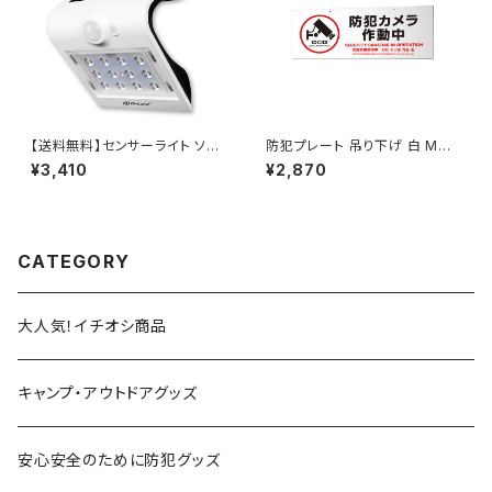
【送料無料】センサーライト ソー
防犯プレート 吊り下げ 白 Mサ
ラーライト LED 屋外 人感セン
イズ 防犯カメラ作動中 両面表
¥3,410
¥2,870
サー 防塵 防水 IP65 OL-304
示 多言語対応 OS-296 オンサ
W Plus オンロード(OnLord)
プライ(On SUPPLY)
CATEGORY
大人気！イチオシ商品
キャンプ・アウトドアグッズ
安心安全のために防犯グッズ