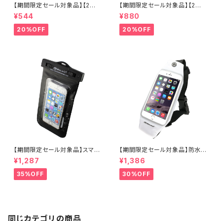
【期間限定セール対象品】【2枚
【期間限定セール対象品】【2枚
入】特大カラーポリ袋 (大ゴミ
入り×2セット】大カラーポリ袋
¥544
¥880
袋) 200cm×100cm 収納に イ
(大ゴミ袋) 200cm×100cm 収
ベントに 仮装の衣装作成 発表
納に イベントに 仮装の衣装作
20%OFF
20%OFF
会やおゆうぎ 学園祭や応援の横
成 発表会やおゆうぎ 学園 祭や
断幕に 防災グッズ 災害グッズ
応援の横断幕 防災グッズ 災害
『デカポリ (OS-286Y) イエロ
グッズ 『デカポリ (OS-286R)
ー』
レッド』
【期間限定セール対象品】スマー
【期間限定セール対象品】防水ポ
トフォン向け 防水ケース (OS-0
ーチ 防水ケース スマホ ウエス
¥1,287
¥1,386
21) 5インチまでのスマートフォ
トポーチ 5.5インチ (OS-029
ン イヤホンジャック ストラップ
W)白 オンロード(OnLord)
35%OFF
30%OFF
腕バンド付き クリップロック式
海やプール、お風呂でも使える
防水アイテム オンロード(OnLo
rd)
同じカテゴリの商品