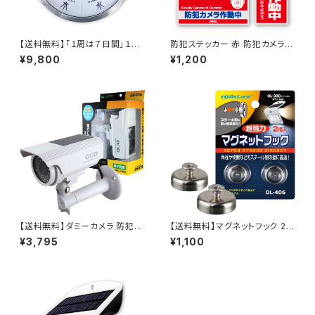
【送料無料】「１周は７日間」１週
防犯ステッカー 赤 防犯カメラ作
間を「見える化」した掛け時計｜
動中 OS-181 オンサプライ(On
¥9,800
¥1,200
今日は何曜日 OL-701 OnLor
SUPPLY)
d(オンロード)
【送料無料】ダミーカメラ 防犯カ
【送料無料】マグネットフック 2個
メラ ダミー 屋外 ソーラー ボッ
入 超強力 マグネット センサーラ
¥3,795
¥1,100
クス型 ホワイト 軒下防滴 OS-1
イト設置に最適 OL-405 オン
74W 赤色LED常時点滅 配線不
ロード（OnLord）
要 オンサプライ(OnSUPPLY)