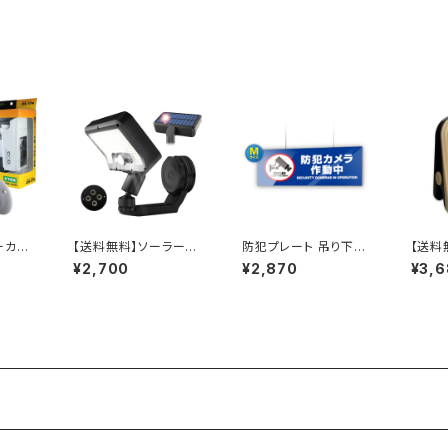
ーカメ
【送料無料】ソーラーラ
防犯プレート 吊り下げ
【送料
ミー 屋
イト センサーライト 屋
青 Mサイズ 防犯カメラ
センサ
¥2,700
¥2,870
¥3,
クス型
外 IP65防水 人感セン
作動中 両面表示 OS-2
Acti
 OS-
サー 磁石 360度調整
81 オンサプライ(On S
式 OL
D常時点
ライト 3モード USB充
UPPLY)
(オン
ンサプラ
電可 92LED 玄関 駐車
場 停電 防災対応 OL-
341MS オンロード(On
Lord)