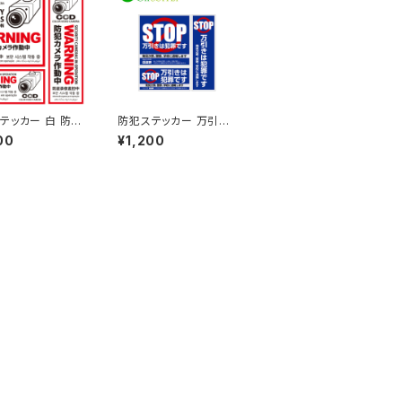
テッカー 白 防犯
防犯ステッカー 万引防
作動中 多言語対
止01-万引は犯罪です-
00
¥1,200
-198 オンサプラ
OS-188 オンサプライ
 SUPPLY)
(On SUPPLY)