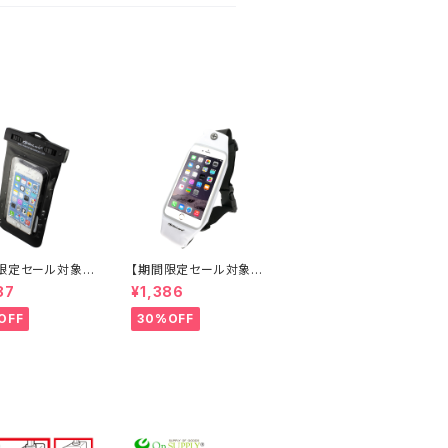
限定セール対象
【期間限定セール対象
マートフォン向け
品】防水ポーチ 防水ケ
87
¥1,386
ス (OS-021)
ース スマホ ウエストポ
チまでのスマート
ーチ 5.5インチ (OS-0
OFF
30%OFF
 イヤホンジャック
29W)白 オンロード(O
ップ 腕バンド付き
nLord)
プロック式 海やプ
お風呂でも使える
イテム オンロー
Lord)