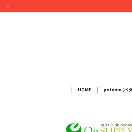
HOME
petamo（ペ