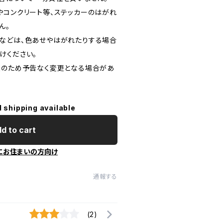
やコンクリート等、ステッカーのはがれ
ん。
などは、色あせやはがれたりする場合
けください。
良のため予告なく変更となる場合があ
l shipping available
d to cart
にお住まいの方向け
通報する
(2)