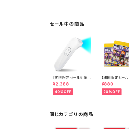
セール中の商品
【期間限定セール対象
【期間限定セー
品】UVハンディー除菌
品】【2枚入り×2
¥2,388
¥880
ランプ スマホ除菌 マス
大カラーポリ袋 
ク除菌 感染対策 ウイル
袋) 200cm×10
40%OFF
20%OFF
ス対策 紫外線除菌器
収納に イベント
乾電池式 OL-219W オ
の衣装作成 発表
ンロード(OnLord)
ゆうぎ 学園 祭
横断幕 防災グッ
グッズ 『デカポリ 
同じカテゴリの商品
286Y) イエロー