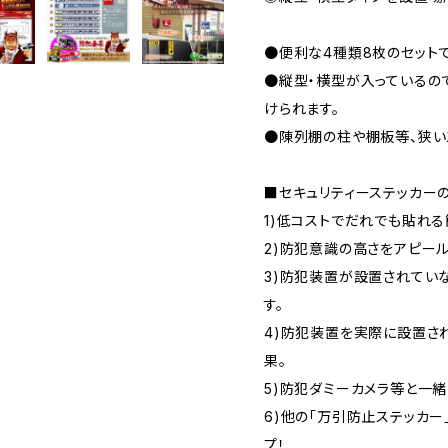
●便利な4種類8枚のセット
●縦型・横型が入っているの
けられます。
●陳列棚の柱や棚板等、狭い
■セキュリティーステッカー
1)低コストでだれでも貼れ
2)防犯意識の高さをアピー
3)防犯装置が設置されてい
す。
4)防犯装置を実際に設置さ
果。
5)防犯ダミーカメラ等と一
6)他の「万引防止ステッカー
プ！