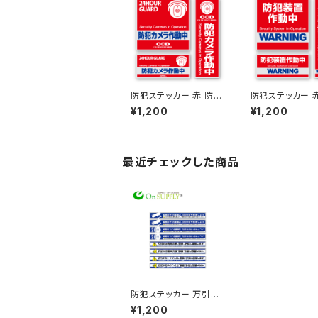
防犯ステッカー 赤 防犯
防犯ステッカー 
カメラ作動中 OS-181
装置作動中 OS-
¥1,200
¥1,200
オンサプライ(On SUP
オンサプライ(On
PLY)
PLY)
最近チェックした商品
防犯ステッカー 万引防
止05-警察、学校に通報
¥1,200
します- OS-192 オン