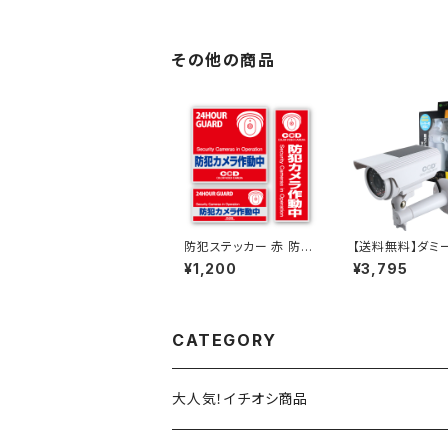
サプライ(On SUPPLY)
その他の商品
防犯ステッカー 赤 防犯
【送料無料】ダミ
カメラ作動中 OS-181
ラ 防犯カメラ ダ
¥1,200
¥3,795
オンサプライ(On SUP
外 ソーラー ボッ
PLY)
ホワイト 軒下防滴
174W 赤色LE
滅 配線不要 オ
イ(OnSUPPLY)
CATEGORY
大人気！イチオシ商品