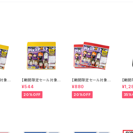
ル対象
【期間限定セール対象
【期間限定セール対象
【期間
セット】
品】【2枚入】特大カラー
品】【2枚入り×2セット】
品】ス
¥544
¥880
¥1,2
(大ゴミ
ポリ袋 (大ゴミ袋) 200
大カラーポリ袋 (大ゴミ
防水ケー
0cm
cm×100cm 収納に イ
袋) 200cm×100cm
5イン
20%OFF
20%OFF
35%
に 仮装
ベントに 仮装の衣装作
収納に イベントに 仮装
フォン
会やお
成 発表会やおゆうぎ 学
の衣装作成 発表会やお
ストラ
や応援の
園祭や応援の横断幕に
ゆうぎ 学園 祭や応援の
クリッ
ズ 災害
防災グッズ 災害グッズ
横断幕 防災グッズ 災害
ール、
(OS-
『デカポリ (OS-286Y)
グッズ 『デカポリ (OS-
防水ア
』
イエロー』
286R) レッド』
ド(On