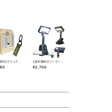
無料】クリップ型
【送料無料】ソーラーラ
ーライト「クリッパ
イト センサーライト 屋
680
¥2,700
ve」ソーラー充電
外 IP65防水 人感セン
-338D OnLord
サー クリップ 360度調
ロード)
整ライト 3モード USB
充電可 92LED 玄関 駐
車場 庭 フェンス キャン
プ 停電 防災対応 OL-
341CS オンロード(On
Lord)