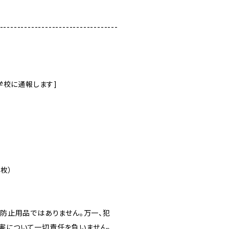
----------------------------------
、学校に通報します]
4枚）
難防止用品ではありません。万一、犯
害について一切責任を負いません。